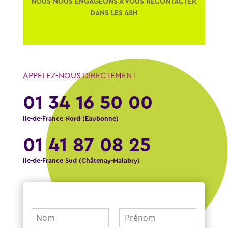
NOUS NOUS ENGAGEONS À VOUS RECONTACTER
DANS LES 48H
APPELEZ-NOUS DIRECTEMENT
01 34 16 50 00
Ile-de-France Nord (Eaubonne)
01 41 87 08 25
Ile-de-France Sud (Châtenay-Malabry)
N
o