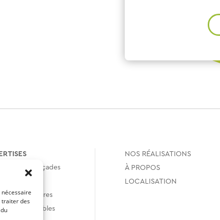
ERTISES
NOS RÉALISATIONS
lement De Façades
À PROPOS
ation des murs
LOCALISATION
t nécessaire
ation des fenêtres
 traiter des
ation des Combles
 du