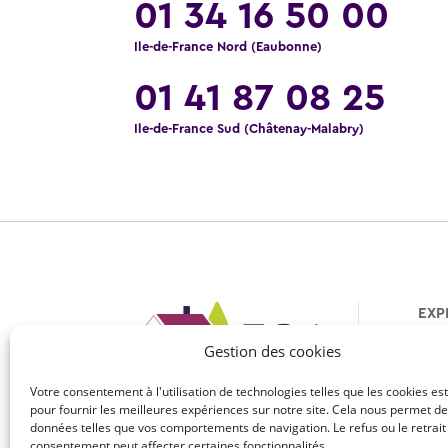
01 34 16 50 00
Ile-de-France Nord (Eaubonne)
01 41 87 08 25
Ile-de-France Sud (Châtenay-Malabry)
EXP
Rava
Gestion des cookies
Isol
Votre consentement à l'utilisation de technologies telles que les cookies es
Isol
pour fournir les meilleures expériences sur notre site. Cela nous permet de
Façadier
Isol
données telles que vos comportements de navigation. Le refus ou le retrait
concepteur
consentement peut affecter certaines fonctionnalités.