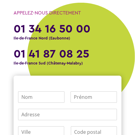
APPELEZ-NOUS DIRECTEMENT
01 34 16 50 00
Ile-de-France Nord (Eaubonne)
01 41 87 08 25
Ile-de-France Sud (Châtenay-Malabry)
N
o
P
N
m
r
o
A
*
é
m
d
n
r
o
V
C
m
e